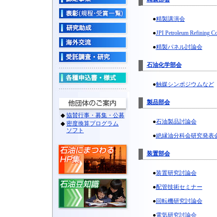
●
精製講演会
●
JPI Petroleum Refining C
●
精製パネル討論会
石油化学部会
●
触媒シンポジウムなど
製品部会
●
石油製品討論会
●
絶縁油分科会研究発表
装置部会
●
装置研究討論会
●
配管技術セミナー
●
回転機研究討論会
●
電気研究討論会