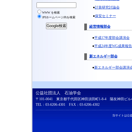
●
計装研究討論会
●
保安セミナー
経営情報部会
●
平成17年度部会講演会
●
平成24年度WG成果報
新エネルギー部会
●
新エネルギー部会講演