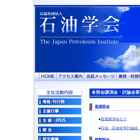
各部会講演会・討論会要
資源部会
●
資源講演会など
●
石油・石油化学討論会
精製部会