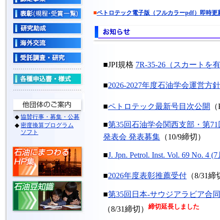
■
ペトロテック電子版（フルカラーpdf）即時更
■JPI規格
7R-35-26（スカー
■
2026-2027年度石油学会運営方
■
ペトロテック最新号目次公開
（
■
第35回石油学会関西支部・第7
発表会 発表募集
（10/9締切）
■
J. Jpn. Petrol. Inst. Vol. 69 No.
■
2026年度表彰推薦受付
（8/31
■
第35回日本-サウジアラビア合
締切延長しました
（8/31締切）