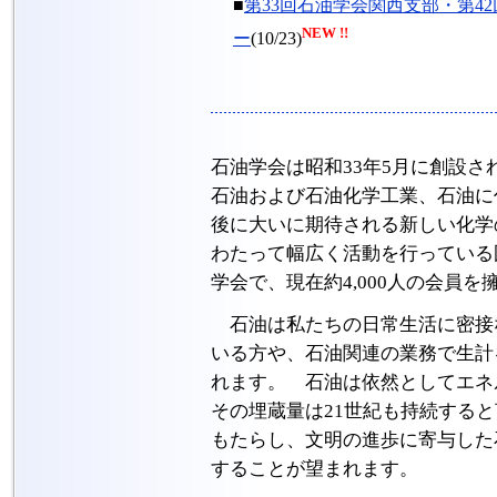
■
第33回石油学会関西支部・第4
NEW !!
ー
(10/23)
石油学会は昭和33年5月に創設
石油および石油化学工業、石油に
後に大いに期待される新しい化学
わたって幅広く活動を行っている
学会で、現在約4,000人の会員
石油は私たちの日常生活に密接
いる方や、石油関連の業務で生計
れます。 石油は依然としてエネ
その埋蔵量は21世紀も持続する
もたらし、文明の進歩に寄与した
することが望まれます。