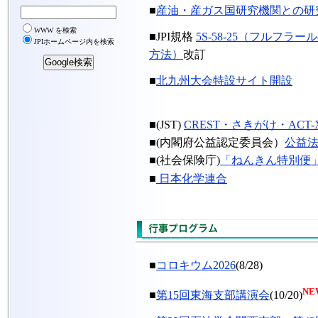
■
産油・産ガス国研究機関との研
■JPI規格
5S-58-25（フルフラ
方法）
改訂
■
北九州大会特設サイト開設
■(JST)
CREST・さきがけ・ACT
■(内閣府公益認定委員会）
公益法人i
■(社会保険庁)
「ねんきん特別便
■
日本化学連合
■
コロキウム2026
(8/28)
NEW
■
第15回東海支部講演会
(10/20)