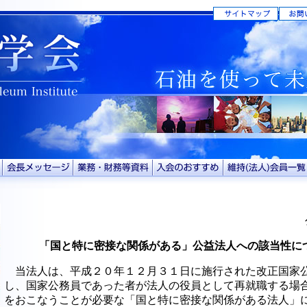
「国と特に密接な関係がある」公益法人への該当性に
当法人は、平成２０年１２月３１日に施行された改正国家
し、国家公務員であった者が法人の役員として再就職する場
をおこなうことが必要な「国と特に密接な関係がある法人」