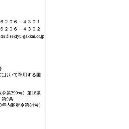
６２０６－４３０１
６２０６－４３０２
er＠sekiyu-gakkai.or.jp
号
項において準用する国
第390号）第18条
）第9条
年内閣府令第84号）