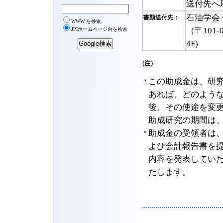
送付先へ
石油学会
書類送付先：
（〒101
4F)
(注）
この助成金は、研
＊
あれば、どのよう
後、その使途を変
助成研究の期間は
助成金の受領者は
＊
よび会計報告書を
内容を発表してい
たします。