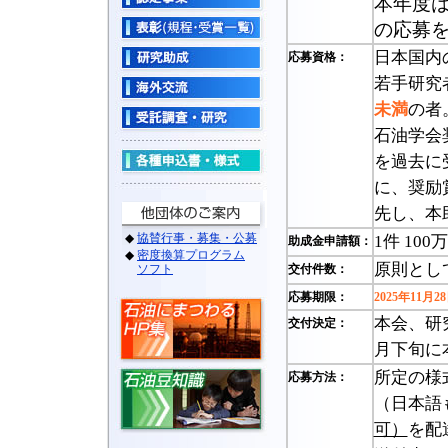
本年度
の応募
日本国内
応募資格：
若手研究
未満
の者
石油学会
を過去に
に、奨励
先し、本
1件 10
助成金申請額：
原則とし
交付件数：
応募期限：
2025年11月
本会、研
交付決定：
月下旬に
所定の様
応募方法：
（日本語
可）
を配