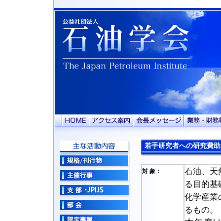
若手研究者への研究費助
石油、天
対 象：
る目的基
化学産業
るもの。