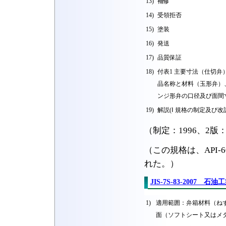
13)
補修
14)
受領拒否
15)
塗装
16)
発送
17)
品質保証
18)
付表1 主要寸法（仕切弁
品名称と材料（玉形弁）、
ンジ形弁の口径及び面間
19)
解説(Ⅰ 規格の制定及び
（制定：1996、2版：2
（この規格は、API-6
れた。）
JIS-7S-83-2007 
1)
適用範囲：弁箱材料（ね
面（ソフトシート又はメ