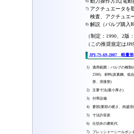
動力操作方式(電動
6)
アクチュエータを
7)
検査、アクチュエ
解説（バルブ購入
8)
（制定：1990、2版：
（この推奨規定はJP
JPI-7S-69-2007 
1)
適用範囲：バルブの種類(仕切
2500)、材料(炭素鋼、低
形、溶接形)
2)
主要寸法(最小厚さ)
3)
付帯設備
4)
要部(要部の硬さ、肉盛溶
5)
寸法許容差
6)
仕切弁の磨耗代
7)
プレッシャーシールボン