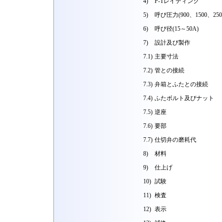
4)
P-Tレイティング
5)
呼び圧力(900、1500、250
6)
呼び径(15～50A)
7)
設計及び製作
7.1)
主要寸法
7.2)
管との接続
7.3)
弁箱とふたとの接続
7.4)
ふたボルト及びナット
7.5)
逆座
7.6)
要部
7.7)
仕切弁の磨耗代
8)
材料
9)
仕上げ
10)
試験
11)
検査
12)
表示