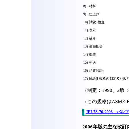
8)
材料
9)
仕上げ
10)
試験･検査
11)
表示
12)
補修
13)
受領拒否
14)
塗装
15)
発送
16)
品質保証
17)
解説(Ⅰ 規格の制定及び改
（制定：1990、2版：1
（この規格はASME-
JPI-7S-76-2006
2006年版の主な改訂