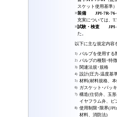
スケット使用基準
装備
JPI-7R-76-
※
充実については、T.
試験・検査
JPI-
※
た。
以下に主な規定内容
バルブを使用する
1)
バルブの種類･特徴
2）
関連法規･規格
3)
設計(圧力-温度基
4)
材料(材料規格、本
5）
ガスケット･パッ
6)
構造(仕切弁、玉
7)
イヤフラム弁、ピ
使用制限･限界(J
8)
材料、消防法)