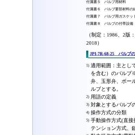
付属書５ バルブ用材料
付属書６ バルブ要部材料の
付属書７ バルブ用ガスケッ
付属書８ バルブの付帯設備
（制定：1986、2版：1
2018）
JPI-7R-68-25 バル
適用範囲：主とし
1)
を含む）のバルブ
弁、玉形弁、ボー
ルブとする。
用語の定義
2)
対象とするバルブ
3)
操作方式の分類
4)
手動操作方式(直
5)
テンション方式、鎖