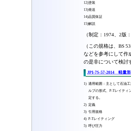
12)
塗装
13)
発送
14)
品質保証
15)
解説
（制定：1974、2版：1
（この規格は、BS 5351、
などを参考にして作成
の是非について検討
JPI-7S-57-2014
1)
適用範囲：主として石油工
ルブの形式、P-Tレイテ
定する。
2)
定義
3)
引用規格
4)
P-Tレイティング
5)
呼び圧力