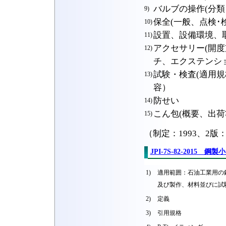
バルブの操作(分
9)
保全(一般、点検･
10)
設置、設備環境、
11)
アクセサリー(開
12)
チ、エクステンシ
試験・検査(適用
13)
容）
防せい
14)
こん包(概要、出
15)
（制定：1993、2版：
JPI-7S-82-2015 鋼
1)
適用範囲：石油工業用の
及び製作、材料並びに試
2)
定義
3)
引用規格