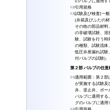
のバルブに適用す
引用規格
1.2)
試験及び検査[一
1.3)
(弁箱及びふたの
その他の部品材料
の非破壊試験、溶
験、試験を行う時
の種類、試験流体
低圧弁座漏れ試験
付バルブの試験)、
第２部 バルブの任意
適用範囲：第２部
2.1)
が実施する試験及
弁、逆止弁、ボー
バルブに適用する
グのバルブに適用
引用規格
2.2)