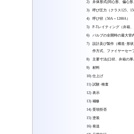
2)
弁体形式(同心形、偏心形
3)
呼び圧力（クラス125、150
4)
呼び径（50A～1200A）
5)
P-Tレイティング（弁箱
6)
バルブの全開時の最大管
7)
設計及び製作（構造･形
作方式、ファイヤーセー
8)
主要寸法(口径、弁箱の
9)
材料
10)
仕上げ
11)
試験･検査
12)
表示
13)
補修
14)
受領拒否
15)
塗装
16)
発送