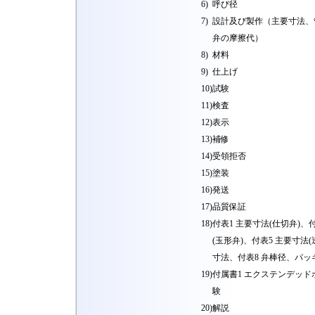
6)
呼び径
7)
設計及び製作（主要寸法、
弁の摩擦代）
8)
材料
9)
仕上げ
10)
試験
11)
検査
12)
表示
13)
補修
14)
受領拒否
15)
塗装
16)
発送
17)
品質保証
18)
付表1 主要寸法(仕切弁)、
(玉形弁)、付表5 主要寸法
寸法、付表8 弁棒径、パ
19)
付属書1 エクステンデッド
験
20)
解説