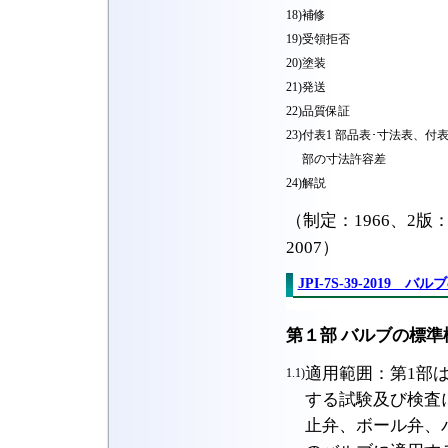
18)
補修
19)
受領拒否
20)
塗装
21)
発送
22)
品質保証
23)
付表1 部品表･寸法表、付表
部の寸法許容差
24)
解説
（制定：1966、2版：1
2007）
JPI-7S-39-2019 
第１部 バルブの標準
適用範囲：第1部
1.1)
する試験及び検査
止弁、ボール弁、