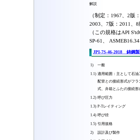
解説
（制定：1967、2版：1
2003、7版：2011、
（この規格はAPI S'td60
SP-61、 ASMEB
JPI-7S-46-201
1)
一般
1.1)
適用範囲：主として石油
配管との接続形式がフラ
式、弁箱とふたの接続形
1.2)
呼び圧力
1.3)
P-Tレイティング
1.4)
呼び径
1.5)
引用規格
2)
設計及び製作