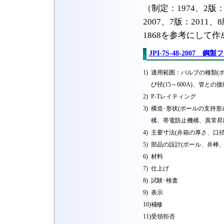
（制定：1974、2版：1
2007、7版：2011、8
1868を参考にして
JPI-7S-48-2007
1)
適用範囲：バルブの種類(ボー
び径(15～600A)、管との
2)
P-Tレイティング
3)
構造･形状(ボールの支持
構、帯電防止機構、異常昇
4)
主要寸法(弁箱の厚さ、口径
5)
部品の設計(ボール、弁棒
6)
材料
7)
仕上げ
8)
試験･検査
9)
表示
10)
補修
11)
受領拒否