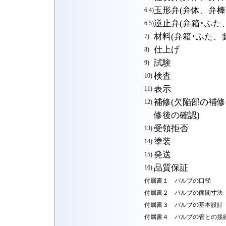
玉形弁(弁体、弁棒
6.4)
逆止弁(弁箱･ふた
6.5)
材料(弁箱･ふた、
7)
仕上げ
8)
試験
9)
検査
10)
表示
11)
補修(欠陥部の補
12)
修後の確認)
受領拒否
13)
塗装
14)
発送
15)
品質保証
16)
付属書１ バルブの口径
付属書２ バルブの面間寸法
付属書３ バルブの基本設計
付属書４ バルブの管との接