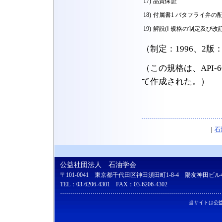
17)
品質保証
18)
付属書1 バタフライ弁の
19)
解説(Ⅰ 規格の制定及び改
（制定：1996、2版：2
（この規格は、API-609
て作成された。）
｜
石