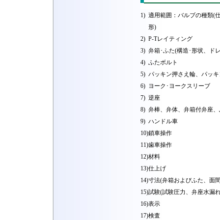
1)
適用範囲：バルブの種類(仕切
形)
2)
P-Tレイティング
3)
弁箱･ふた(構造･形状、ド
4)
ふたボルト
5)
パッキン押さえ輪、パッキ
6)
ヨーク･ヨークスリーブ
7)
逆座
8)
弁棒、弁体、弁箱付弁座、
9)
ハンドル車
10)
鎖車操作
11)
歯車操作
12)
材料
13)
仕上げ
14)
寸法(弁箱およびふた、面
15)
試験(試験圧力、弁座水漏れ
16)
表示
17)
検査