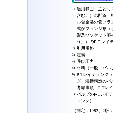
適用範囲：主とし
1)
含む。）の配管、
ル合金製の管フラ
式がフランジ形（
形及びソケット溶
う。）のP-T レ
引用規格
2）
定義
3）
呼び圧力
4）
材料（一般、バル
5）
P-Tレイティング
6）
グ、溶接構造のバ
考慮事項、P-Tレ
バルブのP-Tレ
7）
ィング）
（制定：1983、2版：1