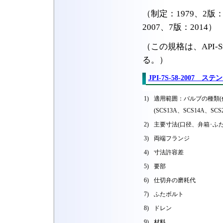
（制定：1979、2版：1
2007、7版：2014）
（この規格は、API-S
る。）
JPI-7S-58-200
1)
適用範囲：バルブの種類(
(SCS13A、SCS14A、S
2)
主要寸法(口径、弁箱･ふ
3)
両端フランジ
4)
寸法許容差
5)
要部
6)
仕切弁の磨耗代
7)
ふたボルト
8)
ドレン
9)
材料