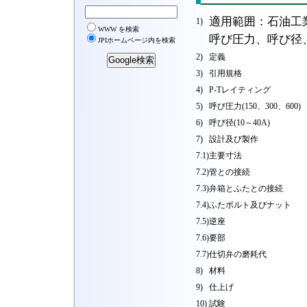
適用範囲：石油工
1)
呼び圧力、呼び径
2)
定義
3)
引用規格
4)
P-Tレイティング
5)
呼び圧力(150、300、600)
6)
呼び径(10～40A)
7)
設計及び製作
7.1)
主要寸法
7.2)
管との接続
7.3)
弁箱とふたとの接続
7.4)
ふたボルト及びナット
7.5)
逆座
7.6)
要部
7.7)
仕切弁の磨耗代
8)
材料
9)
仕上げ
10)
試験