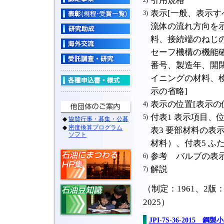
引用規格
2)
表示[一般、表示
3)
流体の流れ方向を
料、接続端のねじ
セーフ機構の機能
番号、製造年、開
イニングの材料、
示の省略]
表示の位置[表示の
4)
付表1 表示項目、
5)
表3 要部材料の表
材料）、付表5 ふ
参考 バルブの表
6)
解説
7)
（制定：1961、2版：1
2025）
JPI-7S-36-2015 鋼製