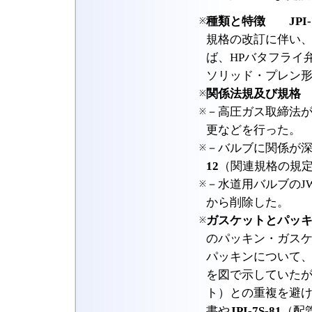
種類と特徴
JPI-
※
規格の改訂に伴い
ば、HPバタフライ
ソリッド・プレン
関係法規及び規格
※
－高圧ガス取締法
※
更などを行った。
－バルブに関係が深
※
12
（関連規格の規
－水道用バルブのJW
※
から削除した。
ガスケットとパッ
※
のパッキン・ガス
パッキンについて
を図で示していた
ト）との重複を避
書や
JPI-7S-81
（配