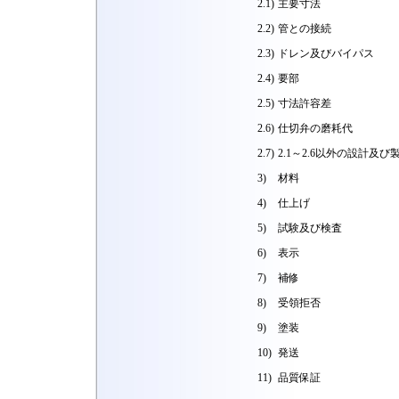
2.1)
主要寸法
2.2)
管との接続
2.3)
ドレン及びバイパス
2.4)
要部
2.5)
寸法許容差
2.6)
仕切弁の磨耗代
2.7)
2.1～2.6以外の設計及び
3)
材料
4)
仕上げ
5)
試験及び検査
6)
表示
7)
補修
8)
受領拒否
9)
塗装
10)
発送
11)
品質保証