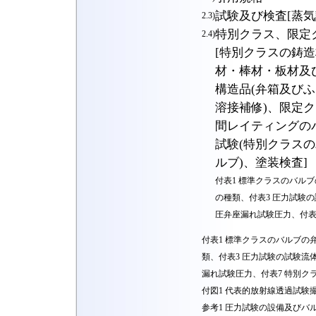
試験及び検査[蒸
2.3)
特別クラス、限定
2.4)
[特別クラスの鋳
材・棒材・板材及
構造品(弁箱及び
溶接補修)、限定
間レイティングの
試験(特別クラス
ルブ)、塗装検査]
付表1 標準クラスのバル
の種類、付表3 圧力試験
圧弁座漏れ試験圧力、付表
付表1 標準クラスのバルブの
類、付表3 圧力試験の試験流
漏れ試験圧力、付表7 特別ク
付図1 代表的放射線透過試験
参考1 圧力試験の設備及びバ