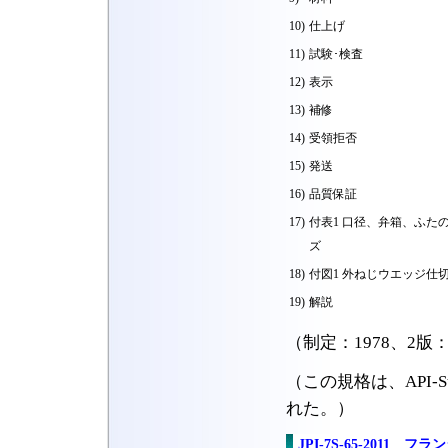
10)
仕上げ
11)
試験･検査
12)
表示
13)
補修
14)
受領拒否
15)
発送
16)
品質保証
17)
付表1 口径、弁箱、ふた
ズ
18)
付図1 外ねじウエッジ仕
19)
解説
（制定：1978、2版：1
（この規格は、API-St
れた。）
JPI-7S-65-2011