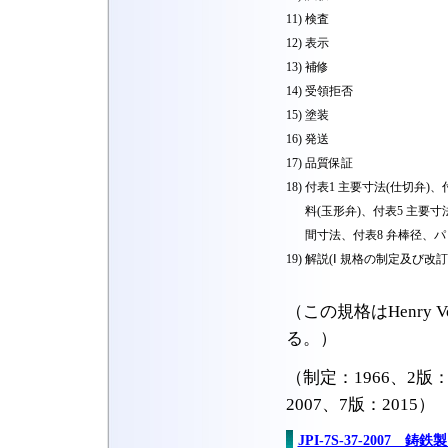
11)
検査
12)
表示
13)
補修
14)
受領拒否
15)
塗装
16)
発送
17)
品質保証
18)
付表1 主要寸法(仕切弁)、
料(玉形弁)、付表5 主要
間寸法、付表8 弁棒径、
19)
解説(Ⅰ 規格の制定及び改
（この規格はHenry
る。）
（制定：1966、2版：1
2007、7版：2015）
JPI-7S-37-200