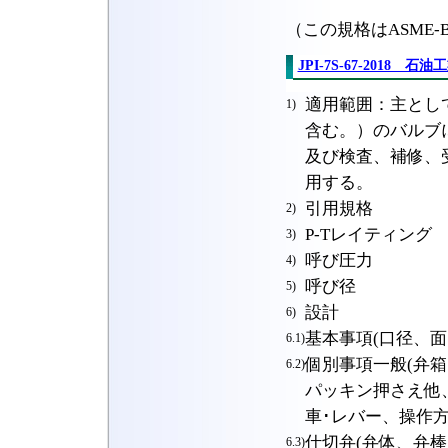
（この規格はASME-B
JPI-7S-67-2018
適用範囲：主とし
1)
含む。）のバルブ
及び検査、補修、
用する。
引用規格
2)
P-Tレイティング
3)
呼び圧力
4)
呼び径
5)
設計
6)
基本事項(口径、面
6.1)
個別事項一般(弁
6.2)
パッキン押さえ他
車･レバー、操作
仕切弁(弁体、弁棒
6.3)