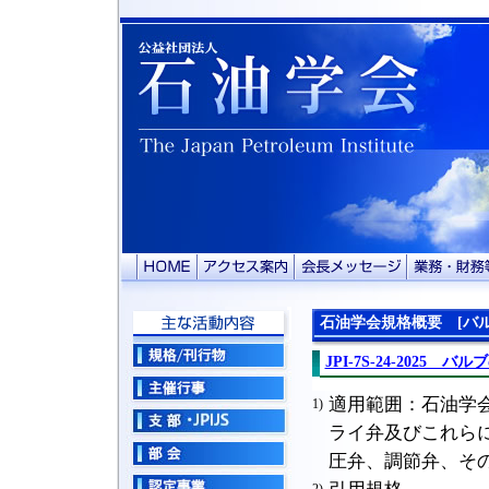
石油学会規格概要 [バル
JPI-7S-24-2025 
適用範囲：石油学
1)
ライ弁及びこれら
圧弁、調節弁、そ