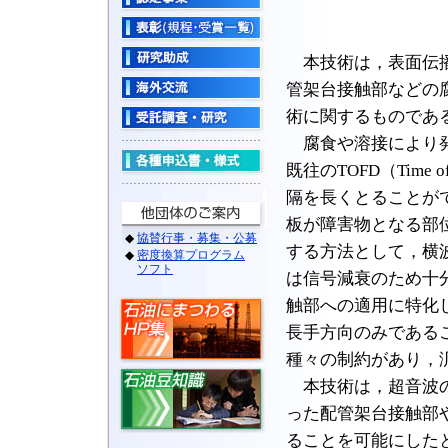
本技術は，表面伝播
管架台接触部などの
術に関するものであ
腐食や溶接により発
既往のTOFD（Time o
隔を長くとることが
板が障害物となる部
する方法として，横
は信号減衰のため十
触部への適用に特化
長手方向のみである
種々の制約があり，
本技術は，超音波の
った配管架台接触部
ることを可能にした